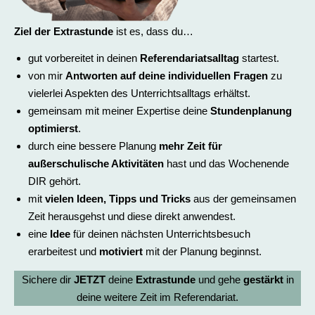
Ziel der Extrastunde
ist es, dass du…
gut vorbereitet in deinen
Referendariatsalltag
startest.
von mir
Antworten auf deine individuellen Fragen
zu
vielerlei Aspekten des Unterrichtsalltags erhältst.
gemeinsam mit meiner Expertise deine
Stundenplanung
optimierst
.
durch eine bessere Planung
mehr Zeit für
außerschulische Aktivitäten
hast und das Wochenende
DIR gehört.
mit
vielen Ideen, Tipps und Tricks
aus der gemeinsamen
Zeit herausgehst und diese direkt anwendest.
eine
Idee
für deinen nächsten Unterrichtsbesuch
erarbeitest und
motiviert
mit der Planung beginnst.
Sichere dir
JETZT
deine
Extrastunde
und gehe
gestärkt
in
deine weitere Zeit im Referendariat.