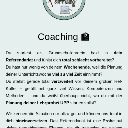
Coaching 🏫
Du startest als Grundschullehrer:in bald in
dein
Referendariat
und fühlst dich
total schlecht vorbereitet
?
Du hast nur wenig von deinem
Wochenende
, weil die Planung
deiner Unterrichtswoche
viel zu viel Zeit
einnimmt?
Du stehst gerade total
verzweifelt
vor deinem großen Ref-
Koffer – gefüllt mit ganz viel Wissen, Kompetenzen und
Methoden – und du weißt überhaupt nicht, wo du mit der
Planung deiner Lehrprobe/ UPP
starten sollst?
Wir kennen die Situation nur allzu gut und können uns total in
dich
hineinversetzen
. Das Referendariat ist eine
Probe
auf
vielen verschiedenen Ebenen, die dir zeitweise so einiges