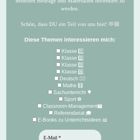
neuesten Beiträge und Materialien informiert zu
werden.
Schön, dass
DU ein Teil von uns bist! 🫶🏼
Diese Themen interessieren mich:
Klasse 1️⃣
Klasse 2️⃣
Klasse 3️⃣
Klasse 4️⃣
Deutsch ✍🏻
Mathe 🧮
Sachunterricht 🌳
Sport ⚽️
Classroom-Management🏫
Referendariat 🎓
E-Books zu Unterrichtsideen 📖