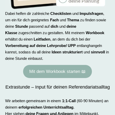
Dabei helfen dir zahlreiche
Checklisten
und
Impulsfragen
,
um ein für dich geeignetes
Fach
und
Thema
zu finden sowie
deine
Stunde
passend auf
dich
und
deine
Klasse
zugeschnitten zu gestalten. Mit meinem
Workbook
erhältst du einen
Leitfaden
, an dem du dich bei der
Vorbereitung auf deine Lehrprobe/ UPP
entlanghangeln
kannst, sodass du all deine
Ideen strukturiert
und
sinnvoll
in
deine Stunde einbaust.
Mit dem Workbook starten 📖
Extrastunde – Input für deinen Referendariatsalltag
Wir arbeiten gemeinsam in einem
1:1-Call
(60-90 Minuten) an
deinem
erfolgreichen Unterrichtsalltag
.
Hier stehen
deine Fragen und Anliegen
im Mittelpunkt,