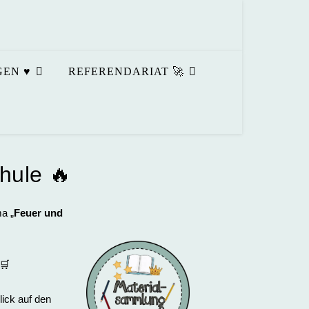
EN ♥️
REFERENDARIAT 🚀
hule 🔥
a „
Feuer und
🛒
ick auf den