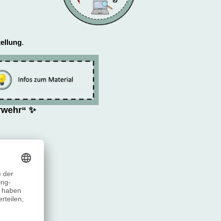
ellung
.
rwehr“ ✨