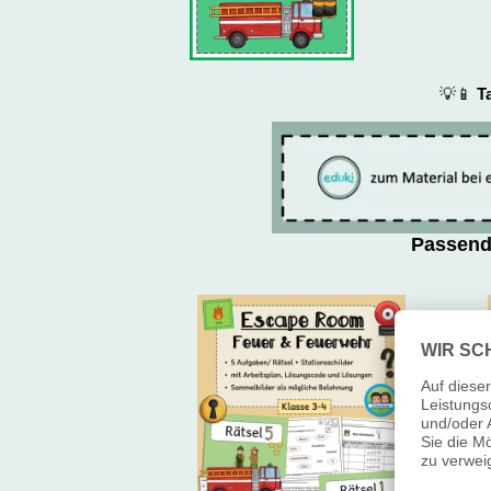
💡📱
T
Passend