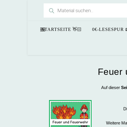
Products search
N
STARTSEITE 👋🏻
0€-LESESPUR 
Feuer 
Auf dieser
Sei
Di
Weitere Ma