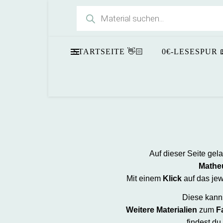
Products search
N
STARTSEITE 👋🏻
0€-LESESPUR 
Auf dieser Seite ge
Matheu
Mit einem
Klick
auf das jew
Diese kann
Weitere Materialien
zum
F
findest du