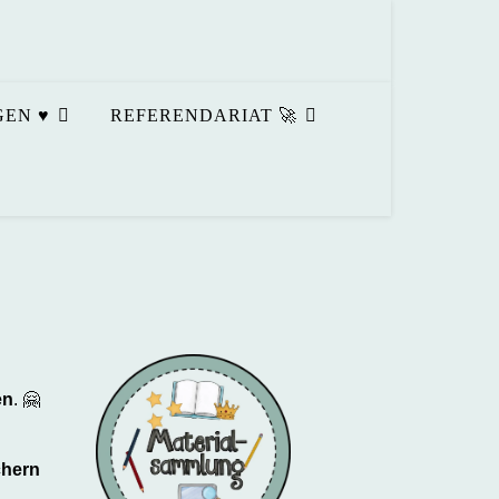
EN ♥️
REFERENDARIAT 🚀
en
. 🤗
chern