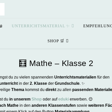
📖
UNTERRICHTSMATERIAL ✨
EMPFEHLUNG
SHOP 🛒
🧮 Mathe – Klasse 2
langst du zu vielen spannenden
Unterrichtsmaterialien
für den
nterricht
in der
2. Klasse
der
Grundschule
. ✨
eilige
Thema
kommst du
direkt
zu allen
passenden Materiali
st du
in unserem
Shop
oder auf
eduki
erwerben. 😊
ach Mathe
in den
anderen Klassenstufen
sowie
weiteren Fä
 mit einem Klick auf den Button
Materialsammlung
.