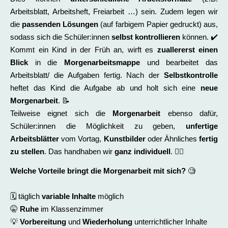
Arbeitsblatt, Arbeitsheft, Freiarbeit …) sein. Zudem legen wir
die
passenden Lösungen
(auf farbigem Papier gedruckt) aus,
sodass sich die Schüler:innen
selbst kontrollieren
können. ✔️
Kommt ein Kind in der Früh an, wirft es
zuallererst einen
Blick
in die
Morgenarbeitsmappe
und bearbeitet das
Arbeitsblatt/ die Aufgaben fertig. Nach der
Selbstkontrolle
heftet das Kind die Aufgabe ab und holt sich eine
neue
Morgenarbeit
. 📝
Teilweise eignet sich die
Morgenarbeit
ebenso dafür,
Schüler:innen die Möglichkeit zu geben,
unfertige
Arbeitsblätter
vom Vortag,
Kunstbilder
oder Ähnliches
fertig
zu stellen
. Das handhaben wir
ganz individuell
. ✍🏻
Welche Vorteile bringt die Morgenarbeit mit sich?
🧐
🗓️ täglich
variable Inhalte
möglich
🤫
Ruhe
im Klassenzimmer
💡
Vorbereitung
und
Wiederholung
unterrichtlicher Inhalte