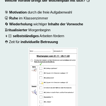
Welche Vorteile bringt der Wochenplan mit sich?
🧐
🎯
Motivation
durch die freie Aufgabenwahl
🤫
Ruhe
im Klassenzimmer
🔄
Wiederholung
wichtiger
Inhalte der Vorwoche
⏳
ritualisierter
Morgenbeginn
👦🏻
selbstständiges
Arbeiten fördern
⛑️ Zeit für
individuelle Betreuung