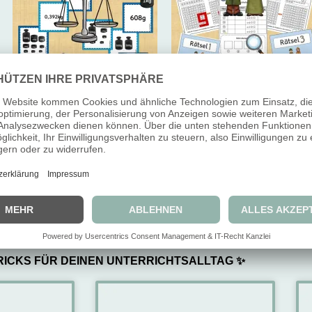
Zuordnungspiel: Gewichte
Escape Room: Das
(Klasse 3)
Tausenderbuch (Klasse 3)
1,99
€
1,69
€
3,99
€
3,49
€
inkl. 7 % MwSt.
inkl. 7 % MwSt.
IN DEN WARENKORB
IN DEN WARENKORB
RICKS FÜR DEINEN UNTERRICHTSALLTAG ✨