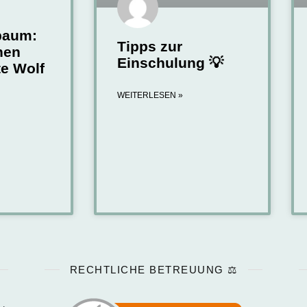
baum:
Tipps zur
hen
Einschulung 💡
te Wolf
WEITERLESEN »
RECHTLICHE BETREUUNG ⚖️