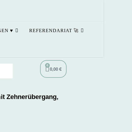
EN ♥️
REFERENDARIAT 🚀
0
0,00
€
it Zehnerübergang,