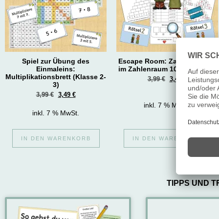
Spiel zur Übung des
Escape Room: Zahlenmauern
Einmaleins:
im Zahlenraum 100 (Klasse 2)
Multiplikationsbrett (Klasse 2-
3,99
€
3,49
€
3)
3,99
€
3,49
€
inkl. 7 % MwSt.
inkl. 7 % MwSt.
IN DEN WARENKORB
IN DEN WARENKORB
TIPPS UND T