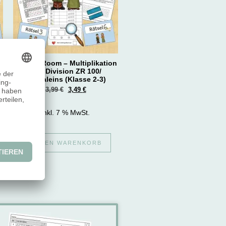
Escape Room – Multiplikation
und Division ZR 100/
Einmaleins (Klasse 2-3)
3,99
€
3,49
€
inkl. 7 % MwSt.
IN DEN WARENKORB