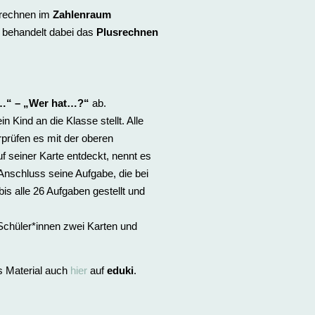
frechnen im
Zahlenraum
l behandelt dabei das
Plusrechnen
…“ – „Wer hat…?“
ab.
n Kind an die Klasse stellt. Alle
prüfen es mit der oberen
 seiner Karte entdeckt, nennt es
m Anschluss seine Aufgabe, die bei
bis alle 26 Aufgaben gestellt und
 Schüler*innen zwei Karten und
s Material auch
hier
auf
eduki
.