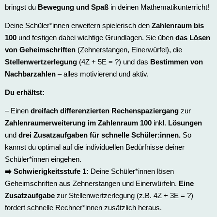
bringst du
Bewegung und Spaß
in deinen Mathematikunterricht!
Deine Schüler*innen erweitern spielerisch den
Zahlenraum bis
100
und festigen dabei wichtige Grundlagen. Sie üben
das Lösen
von Geheimschriften
(Zehnerstangen, Einerwürfel), die
Stellenwertzerlegung
(4Z + 5E = ?) und das
Bestimmen von
Nachbarzahlen
– alles motivierend und aktiv.
Du erhältst:
– Einen
dreifach differenzierten Rechenspaziergang
zur
Zahlenraumerweiterung im Zahlenraum 100
inkl.
Lösungen
und
drei Zusatzaufgaben für schnelle Schüler:innen
.
So
kannst du optimal auf die individuellen Bedürfnisse deiner
Schüler*innen eingehen.
➡️ Schwierigkeitsstufe 1:
Deine Schüler*innen lösen
Geheimschriften aus Zehnerstangen und Einerwürfeln.
Eine
Zusatzaufgabe
zur Stellenwertzerlegung (z.B. 4Z + 3E = ?)
fordert schnelle Rechner*innen zusätzlich heraus.