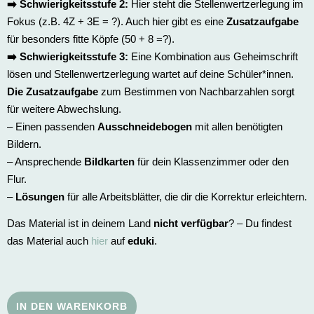
➡️ Schwierigkeitsstufe 2:
Hier steht die Stellenwertzerlegung im
Fokus (z.B. 4Z + 3E = ?). Auch hier gibt es eine
Zusatzaufgabe
für besonders fitte Köpfe (50 + 8 =?).
➡️ Schwierigkeitsstufe 3:
Eine Kombination aus Geheimschrift
lösen und Stellenwertzerlegung wartet auf deine Schüler*innen.
Die Zusatzaufgabe
zum Bestimmen von Nachbarzahlen sorgt
für weitere Abwechslung.
– Einen passenden
Ausschneidebogen
mit allen benötigten
Bildern.
– Ansprechende
Bildkarten
für dein Klassenzimmer oder den
Flur.
–
Lösungen
für alle Arbeitsblätter, die dir die Korrektur erleichtern.
Das Material ist in deinem Land
nicht verfügbar
? – Du findest
das Material auch
hier
auf
eduki
.
IN DEN WARENKORB