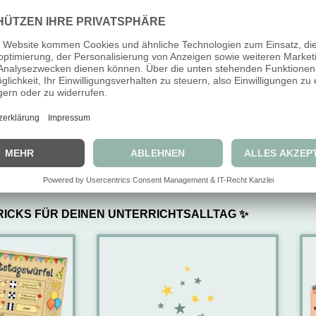
Lesespur – Geisterstunde/
Verben im Präteritum/ 1.
Halloween (Klasse 1-4)
Vergangenheit würfeln Kartei
(Klasse 3+4)
3,99
€
3,49
€
3,99
€
3,49
€
inkl. 7 % MwSt.
inkl. 7 % MwSt.
IN DEN WARENKORB
IN DEN WARENKORB
RICKS FÜR DEINEN UNTERRICHTSALLTAG ✨