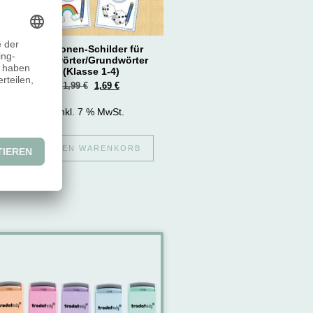
Stationen-Schilder für
Lernwörter/Grundwörter
(Klasse 1-4)
1,99
€
1,69
€
inkl. 7 % MwSt.
IN DEN WARENKORB