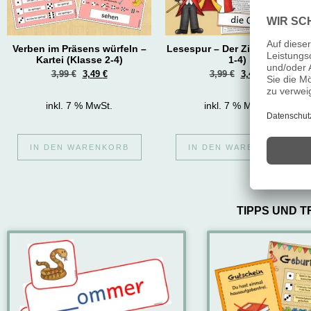
Verben im Präsens würfeln –
Lesespur – Der Zirkus (Klasse
Kartei (Klasse 2-4)
1-4)
3,99
€
3,49
€
3,99
€
3,49
€
inkl. 7 % MwSt.
inkl. 7 % MwSt.
IN DEN WARENKORB
IN DEN WARENKORB
TIPPS UND T