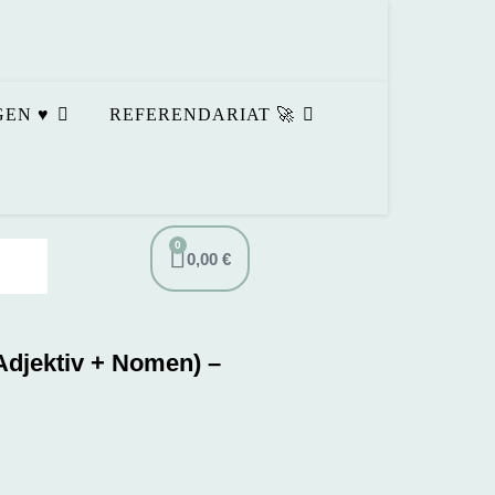
EN ♥️
REFERENDARIAT 🚀
0
0,00
€
djektiv + Nomen) –