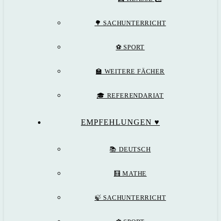
🌳 SACHUNTERRICHT
⚽️ SPORT
🏫 WEITERE FÄCHER
🎓 REFERENDARIAT
EMPFEHLUNGEN ♥️
📚 DEUTSCH
🧮 MATHE
🍃 SACHUNTERRICHT