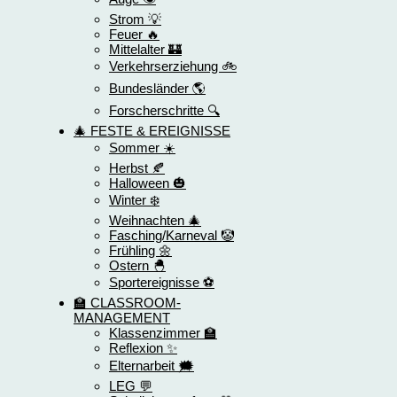
Strom 💡
Feuer 🔥
Mittelalter 🏰
Verkehrserziehung 🚲
Bundesländer 🌎
Forscherschritte 🔍
🎄 FESTE & EREIGNISSE
Sommer ☀️
Herbst 🍂
Halloween 🎃
Winter ❄️
Weihnachten 🎄
Fasching/Karneval 🤡
Frühling 🌼
Ostern 🐣
Sportereignisse ⚽️
🏫 CLASSROOM-
MANAGEMENT
Klassenzimmer 🏫
Reflexion ✨
Elternarbeit 🗯️
LEG 💬