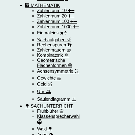
🧮 MATHEMATIK
Zahlenraum 10 ➕➖
Zahlenraum 20 ➕➖
Zahlenraum 100 ➕➖
Zahlenraum 1000 ➕➖
Einmaleins ✖️➗
Sachaufgaben 💡
Rechenspuren 👣
Zahlenmauern 🧱
Kombinatorik 🍦
Geometrische
Flächenformen 🔵
Achsensymmetrie 🪞
Gewichte ⚖️
Geld 💰
Uhr 🕰️
Säulendiagramm 📊
🌳 SACHUNTERRICHT
Frühblüher 🌸
Klassensprecherwahl
🗳️
Wald 🌳
Auge 👁️