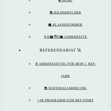
⚽️ SPORT
📚 BILDERBÜCHER
🏫 KLASSENZIMMER
👨🏻‍🏫🧑🏻‍🏫 LEHRKRÄFTE
REFERENDARIAT 🚀
📄 ABREISSZETTEL FÜR DEIN 1. REF-J
AHR
📚 MATERIALSAMMLUNG
✨0€-PROGRAMM ZUM REF-START