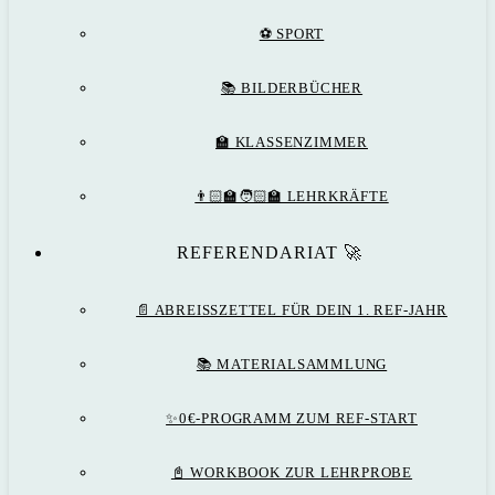
⚽️ SPORT
📚 BILDERBÜCHER
🏫 KLASSENZIMMER
👨🏻‍🏫🧑🏻‍🏫 LEHRKRÄFTE
REFERENDARIAT 🚀
📄 ABREISSZETTEL FÜR DEIN 1. REF-JAHR
📚 MATERIALSAMMLUNG
✨0€-PROGRAMM ZUM REF-START
📓 WORKBOOK ZUR LEHRPROBE