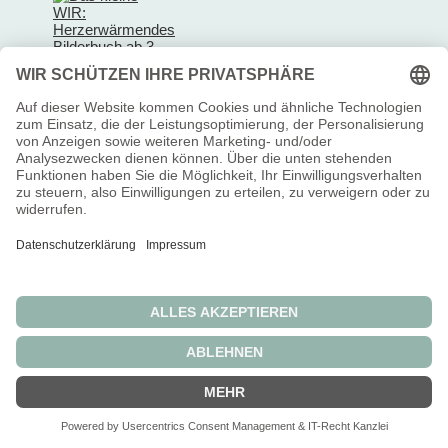
Das kleine
WIR:
Herzerwärmendes
Bilderbuch ab 3
Jahren über
Zusammenhalt
und
Freundschaft,
Streit und
Versöhnung -