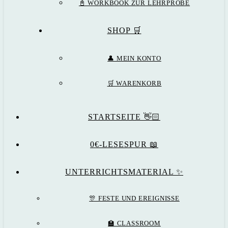
📓 WORKBOOK ZUR LEHRPROBE
SHOP 🛒
👤 MEIN KONTO
🛒 WARENKORB
STARTSEITE 👋🏻
0€-LESESPUR 📖
UNTERRICHTSMATERIAL ✨
🎊 FESTE UND EREIGNISSE
🏫 CLASSROOM