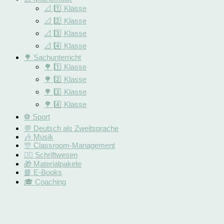
📐 1️⃣ Klasse
📐 2️⃣ Klasse
📐 3️⃣ Klasse
📐 4️⃣ Klasse
🌳 Sachunterricht
🌳 1️⃣ Klasse
🌳 2️⃣ Klasse
🌳 3️⃣ Klasse
🌳 4️⃣ Klasse
⚽️ Sport
💬 Deutsch als Zweitsprache
🎶 Musik
🎊 Classroom-Management
✍🏻 Schriftwesen
🎁 Materialpakete
📘 E-Books
🎓 Coaching