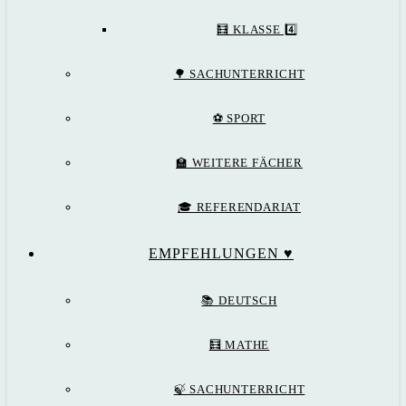
🧮 KLASSE 4️⃣
🌳 SACHUNTERRICHT
⚽️ SPORT
🏫 WEITERE FÄCHER
🎓 REFERENDARIAT
EMPFEHLUNGEN ♥️
📚 DEUTSCH
🧮 MATHE
🍃 SACHUNTERRICHT