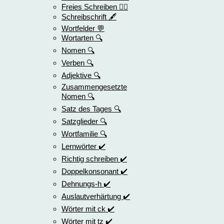
Freies Schreiben ✍🏻
Schreibschrift 🖋️
Wortfelder 💬
Wortarten 🔍
Nomen 🔍
Verben 🔍
Adjektive 🔍
Zusammengesetzte
Nomen 🔍
Satz des Tages 🔍
Satzglieder 🔍
Wortfamilie 🔍
Lernwörter ✔️
Richtig schreiben ✔️
Doppelkonsonant ✔️
Dehnungs-h ✔️
Auslautverhärtung ✔️
Wörter mit ck ✔️
Wörter mit tz ✔️