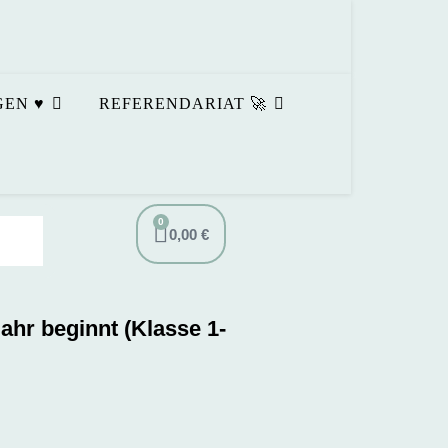
EN ♥️
REFERENDARIAT 🚀
0
0,00
€
ahr beginnt (Klasse 1-