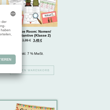
Escape Room: Nomen/
Substantive (Klasse 2)
3,99
€
3,49
€
inkl. 7 % MwSt.
IN DEN WARENKORB