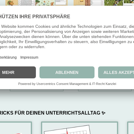
Lesespur – Herbst (Klasse 1-
Lesespur – Laternenumzug
4)
(Klasse 1-4)
3,99
€
3,49
€
3,99
€
3,49
€
inkl. 7 % MwSt.
inkl. 7 % MwSt.
IN DEN WARENKORB
IN DEN WARENKORB
RICKS FÜR DEINEN UNTERRICHTSALLTAG ✨