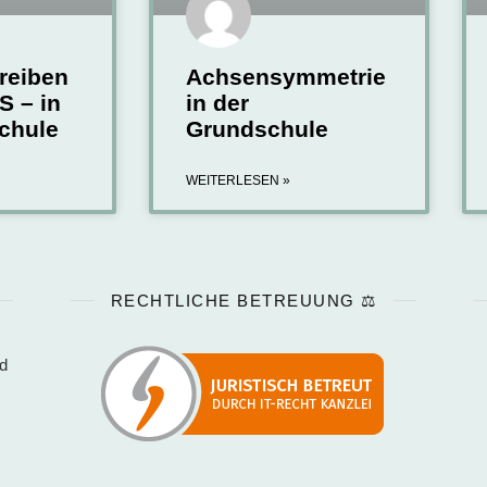
reiben
Achsensymmetrie
S – in
in der
chule
Grundschule
WEITERLESEN »
RECHTLICHE BETREUUNG ⚖️