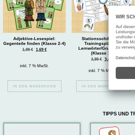
Adjektive-Lesespiel:
Stationsschilder und
Gegenteile finden (Klasse 2-4)
Trainingspläne für
Lernwörter/Grundwörter
1,99
€
1,69
€
(Klasse 1-4)
3,99
€
3,49
€
inkl. 7 % MwSt.
inkl. 7 % MwSt.
IN DEN WARENKORB
IN DEN WARENKORB
TIPPS UND T