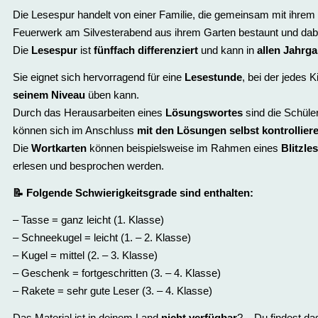
Die Lesespur handelt von einer Familie, die gemeinsam mit ihre
Feuerwerk am Silvesterabend aus ihrem Garten bestaunt und dabe
Die
Lesespur
ist
fünffach differenziert
und kann in
allen Jahrg
Sie eignet sich hervorragend für eine
Lesestunde
, bei der jedes 
seinem Niveau
üben kann.
Durch das Herausarbeiten eines
Lösungswortes
sind die Schüle
können sich im Anschluss
mit den Lösungen selbst kontrollier
Die
Wortkarten
können beispielsweise im Rahmen eines
Blitzle
erlesen und besprochen werden.
📝
Folgende Schwierigkeitsgrade sind enthalten:
– Tasse = ganz leicht (1. Klasse)
– Schneekugel = leicht (1. – 2. Klasse)
– Kugel = mittel (2. – 3. Klasse)
– Geschenk = fortgeschritten (3. – 4. Klasse)
– Rakete = sehr gute Leser (3. – 4. Klasse)
Das Material ist in deinem Land
nicht verfügbar
? – Du findest da