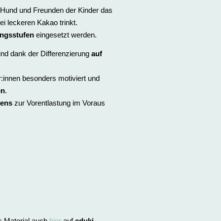
m Hund und Freunden der Kinder das
i leckeren Kakao trinkt.
angsstufen
eingesetzt werden.
Kind dank der Differenzierung
auf
r:innen besonders motiviert und
en
.
sens
zur Vorentlastung im Voraus
s Material auch
hier
auf
eduki
.